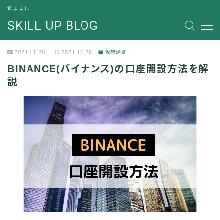
気ままに
SKILL UP BLOG
MENU
2021.11.20
2021.11.26
仮想通貨
ガジェット
BINANCE(バイナンス)の口座開設方法を解
説