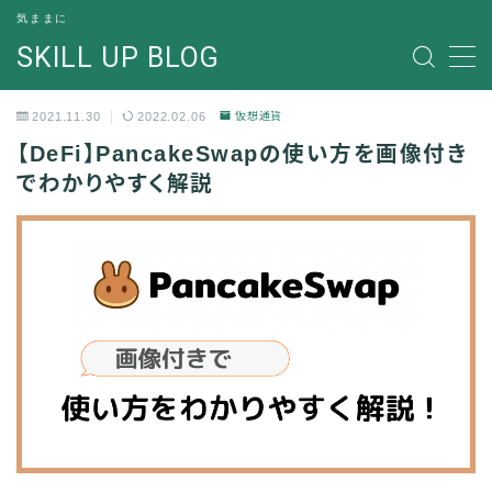
気ままに
SKILL UP BLOG
MENU
2021.11.30
2022.02.06
仮想通貨
ガジェット
【DeFi】PancakeSwapの使い方を画像付き
でわかりやすく解説