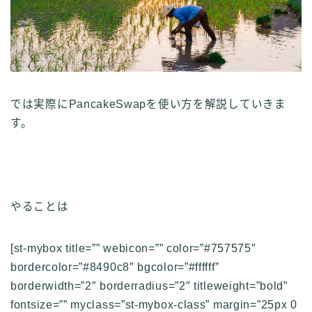
では実際にPancakeSwapを使い方を解説していきま
す。
やることは
[st-mybox title=”” webicon=”” color=”#757575″
bordercolor=”#8490c8″ bgcolor=”#ffffff”
borderwidth=”2″ borderradius=”2″ titleweight=”bold”
fontsize=”” myclass=”st-mybox-class” margin=”25px 0